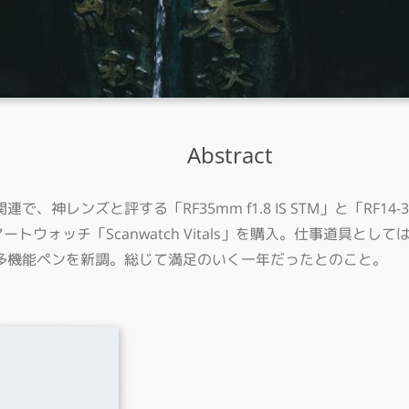
Abstract
ンズと評する「RF35mm f1.8 IS STM」と「RF14-35m
マートウォッチ「Scanwatch Vitals」を購入。仕事道具
多機能ペンを新調。総じて満足のいく一年だったとのこと。