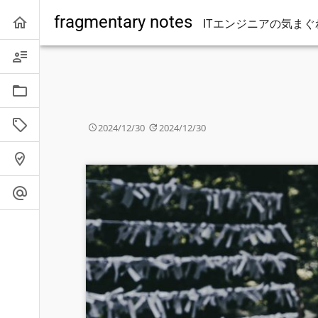
fragmentary notes
Home
ITエンジニアの気まぐ
About
Categories
Tags
2024/12/30
2024/12/30
PhotoMAP
Contact