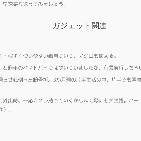
、早速振り返ってみましょう。
ガジェット関連
く・程よく使いやすい画角でいて、マクロも使える。
、と
昨年のベストバイ
でぼやいていましたが、有言実行しちゃ
滑らせ転倒→左腕骨折。3か月弱の片手生活の中、片手でも写
た外出時、一応カメラ持っていくかなんて際にも大活躍。ハー
が）。